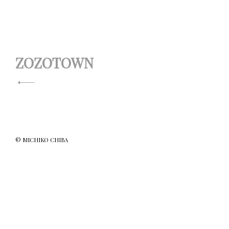
投
ZOZOTOWN
稿
ナ
ビ
ゲ
© MICHIKO CHIBA
ー
シ
ョ
ン