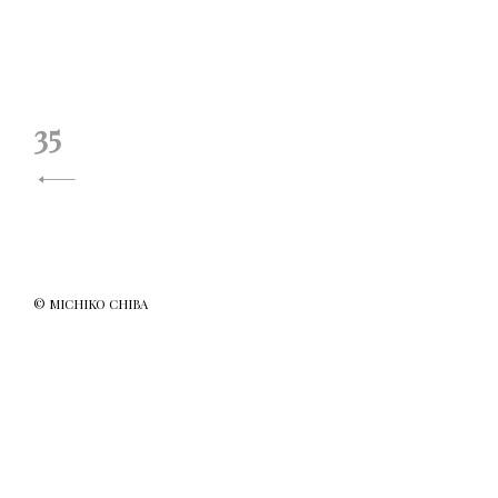
投
35
稿
ナ
ビ
ゲ
© MICHIKO CHIBA
ー
シ
ョ
ン