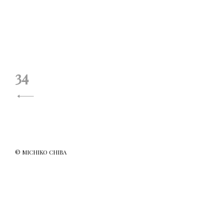
投
34
稿
ナ
ビ
ゲ
© MICHIKO CHIBA
ー
シ
ョ